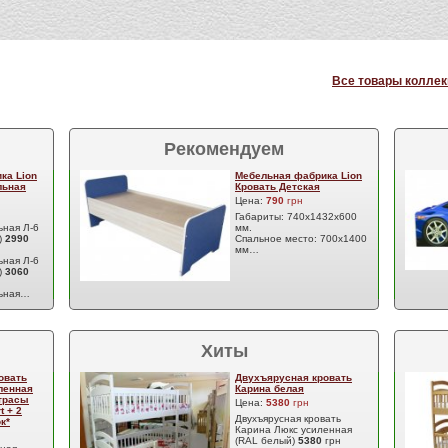
Все товары коллек
Рекомендуем
ка Lion
Мебельная фабрика Lion
льная
Кровать Детская
Цена:
790
грн
Габариты: 740х1432х600
ьная Л-6
мм.
)
2990
Спальное место: 700х1400
мм…
ьная Л-6
)
3060
льная…
Хиты
овать
Двухъярусная кровать
ленная
Карина белая
атрасы
Цена:
5380
грн
t + 2
Двухъярусная кровать
к*
Карина Люкс усиленная
(RAL белый)
5380
грн