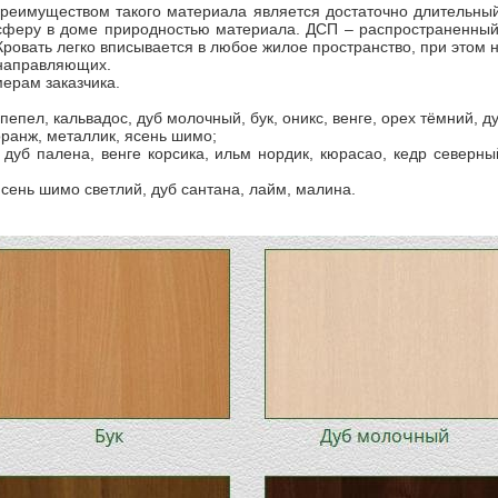
Преимуществом такого материала является достаточно длительны
сферу в доме природностью материала. ДСП – распространенный
Кровать легко вписывается в любое жилое пространство, при этом н
 направляющих.
мерам заказчика.
 пепел, кальвадос, дуб молочный, бук, оникс, венге, орех тёмний, д
оранж, металлик, ясень шимо;
 дуб палена, венге корсика, ильм нордик, кюрасао, кедр северны
ясень шимо светлий, дуб сантана, лайм, малина.