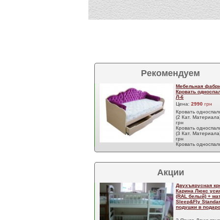
Рекомендуем
Мебельная фабри
Кровать односпа
Л-6
Цена:
2990
грн
Кровать односпал
(2 Кат. Материала
грн
Кровать односпал
(3 Кат. Материала
грн
Кровать односпа
Акции
Двухъярусная кр
Карина Люкс уси
(RAL белый) + м
Sleep&Fly Standar
подушки в подаро