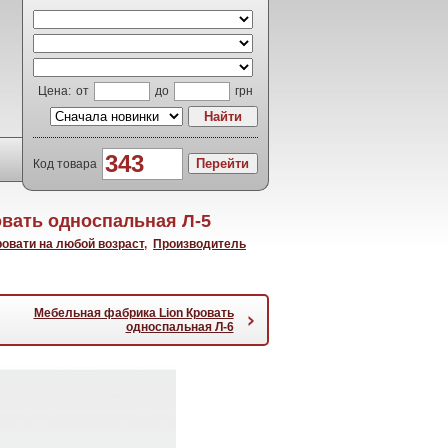
Цена:
от
до
грн
Код товара
вать односпальная Л-5
ровати на любой возраст
,
Производитель
Мебельная фабрика Lion Кровать
›
односпальная Л-6