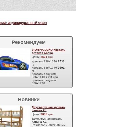
ции: индивидуальный заказ
Рекомендуем
VIORINA-DEKO Кровать
детская Бренд
Цена:
2531
грн
Кровать 836х1640
2531
грн
Кровать 836х1740
2601
грн
Кровать с ящиком
836х1640
2911
грн
Кровать с ящиком
836х1740…
Новинки
Двухъярусная кровать
Карина XL
Цена:
3630
грн
Двухъярусная кровать
Карина XL
Размеры: 2000*1000 мм.,