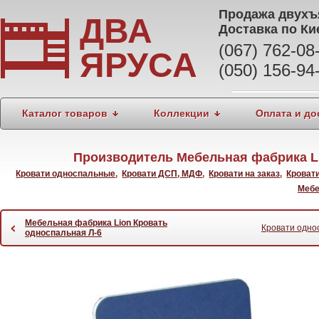
Продажа
двухъ
ДВА
Доставка по Ки
(067) 762-0
ЯРУСА
(050) 156-94
Каталог товаров
Коллекции
Оплата и до
Производитель Мебельная фабрика Li
Кровати односпальные
,
Кровати ДСП, МДФ
,
Кровати на заказ
,
Кроват
Мебе
Мебельная фабрика Lion Кровать
‹
Кровати одно
односпальная Л-6