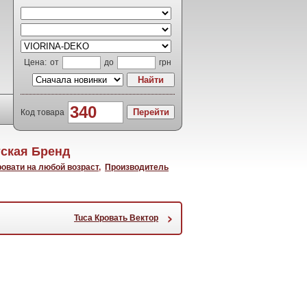
Цена:
от
до
грн
Код товара
ская Бренд
ровати на любой возраст
,
Производитель
›
Tuca Кровать Вектор