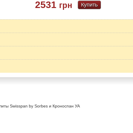
2531
грн
Купить
литы Swisspan by Sorbes и Кроноспан УА