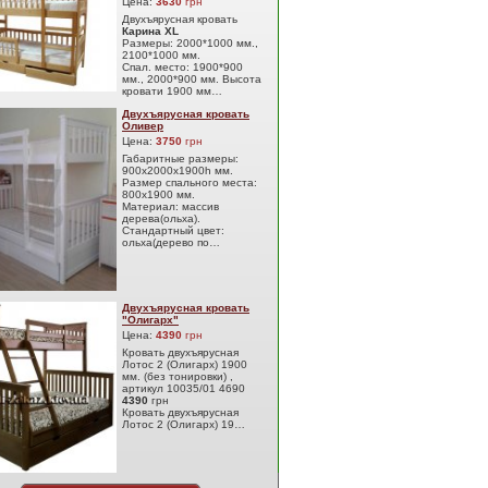
Цена:
3630
грн
Двухъярусная кровать
Карина XL
Размеры: 2000*1000 мм.,
2100*1000 мм.
Спал. место: 1900*900
мм., 2000*900 мм. Высота
кровати 1900 мм…
Двухъярусная кровать
Оливер
Цена:
3750
грн
Габаритные размеры:
900х2000х1900h мм.
Размер спального места:
800х1900 мм.
Материал: массив
дерева(ольха).
Стандартный цвет:
ольха(дерево по…
Двухъярусная кровать
"Олигарх"
Цена:
4390
грн
Кровать двухъярусная
Лотос 2 (Олигарх) 1900
мм. (без тонировки) ,
артикул 10035/01 4690
4390
грн
Кровать двухъярусная
Лотос 2 (Олигарх) 19…