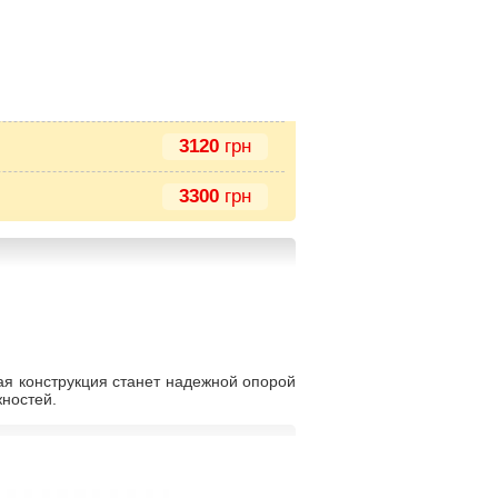
3120
грн
3300
грн
ая конструкция станет надежной опорой
ностей.