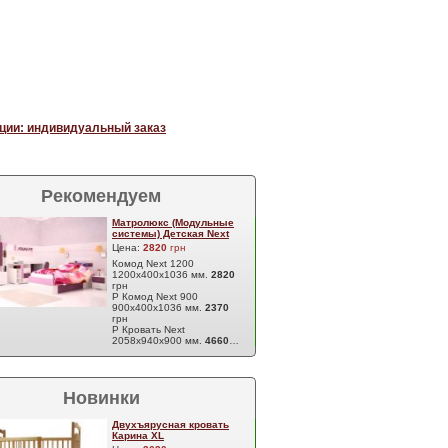
ции: индивидуальный заказ
Рекомендуем
Матролюкс (Модульные
системы) Детская Next
Цена:
2820
грн
Комод Next 1200
1200х400х1036 мм.
2820
грн
Р Комод Next 900
900х400х1036 мм.
2370
грн
Р Кровать Next
2058х940х900 мм.
4660
…
Новинки
Двухъярусная кровать
Карина XL