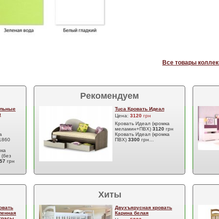
Все товары коллек
Рекомендуем
ульные
Tuca Кровать Идеал
я
Цена:
3120
грн
Кровать Идеал (кромка
меламин+ПВХ)
3120
грн
а
Кровать Идеал (кромка
1860
ПВХ)
3300
грн…
нка
 (без
357
грн
Хиты
овать
Двухъярусная кровать
ленная
Карина белая
атрасы