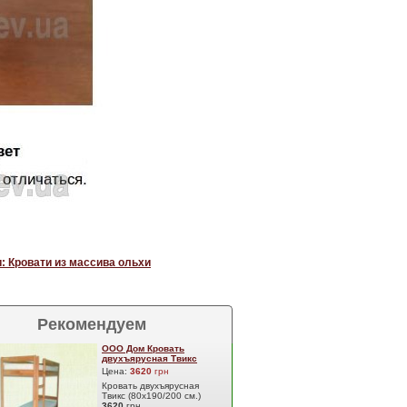
: Кровати из массива ольхи
Рекомендуем
ООО Дом Кровать
двухъярусная Твикс
Цена:
3620
грн
Кровать двухъярусная
Твикс (80х190/200 см.)
3620
грн