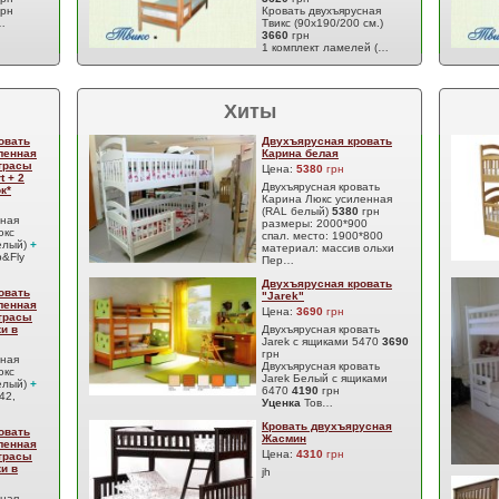
грн
Кровать двухъярусная
…
Твикс (90х190/200 см.)
3660
грн
1 комплект ламелей (…
Хиты
овать
Двухъярусная кровать
ленная
Карина белая
атрасы
Цена:
5380
грн
t + 2
Двухъярусная кровать
к*
Карина Люкс усиленная
(RAL белый)
5380
грн
сная
размеры: 2000*900
юкс
спал. место: 1900*800
елый)
+
материал: массив ольхи
&Fly
Пер…
Двухъярусная кровать
овать
"Jarek"
ленная
Цена:
3690
грн
атрасы
ки в
Двухъярусная кровать
Jarek с ящиками 5470
3690
грн
сная
Двухъярусная кровать
юкс
Jarek Белый с ящиками
елый)
+
6470
4190
грн
42,
Уценка
Тов…
Кровать двухъярусная
овать
Жасмин
ленная
Цена:
4310
грн
атрасы
ки в
jh
сная