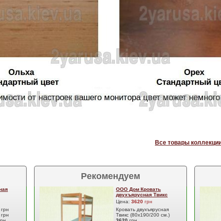
Все товары коллекции
Рекомендуем
ная
ООО Дом Кровать
двухъярусная Твикс
Цена:
3620
грн
0
грн
Кровать двухъярусная
0
грн
Твикс (80х190/200 см.)
грн
3620
грн