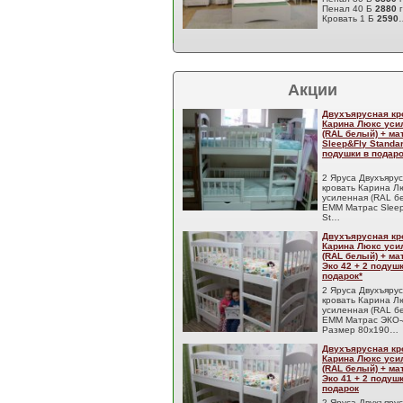
Пенал 40 Б
2880
Кровать 1 Б
2590
Акции
Двухъярусная кр
Карина Люкс уси
(RAL белый) + м
Sleep&Fly Standar
подушки в подаро
2 Яруса Двухъяру
кровать Карина Л
усиленная (RAL б
EMM Матрас Sleep
St…
Двухъярусная кр
Карина Люкс уси
(RAL белый) + м
Эко 42 + 2 подуш
подарок*
2 Яруса Двухъяру
кровать Карина Л
усиленная (RAL б
EMM Матрас ЭКО-
Размер 80x190…
Двухъярусная кр
Карина Люкс уси
(RAL белый) + м
Эко 41 + 2 подуш
подарок
2 Яруса Двухъяру