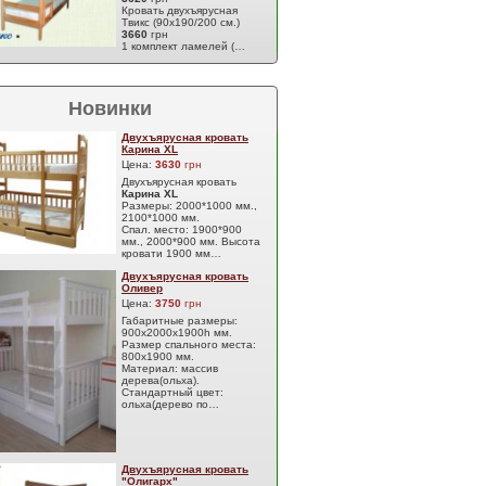
Кровать двухъярусная
Твикс (90х190/200 см.)
3660
грн
1 комплект ламелей (…
Новинки
Двухъярусная кровать
Карина XL
Цена:
3630
грн
Двухъярусная кровать
Карина XL
Размеры: 2000*1000 мм.,
2100*1000 мм.
Спал. место: 1900*900
мм., 2000*900 мм. Высота
кровати 1900 мм…
Двухъярусная кровать
Оливер
Цена:
3750
грн
Габаритные размеры:
900х2000х1900h мм.
Размер спального места:
800х1900 мм.
Материал: массив
дерева(ольха).
Стандартный цвет:
ольха(дерево по…
Двухъярусная кровать
"Олигарх"