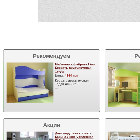
Рекомендуем
Р
Мебельная фабрика Lion
Кровать двухъярусная
Тедди
Цена:
4860
грн
Кровать двухъярусная
Тедди
4860
грн
…
Акции
Двухъярусная кровать
Карина Люкс усиленная