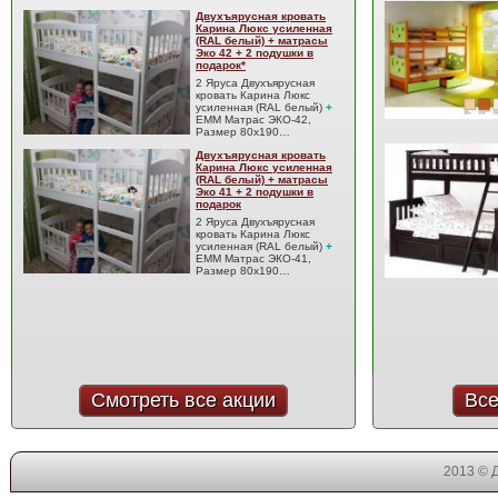
Двухъярусная кровать
Карина Люкс усиленная
(RAL белый) + матрасы
Эко 42 + 2 подушки в
подарок*
2 Яруса Двухъярусная
кровать Карина Люкс
усиленная (RAL белый)
+
EMM Матрас ЭКО-42,
Размер 80x190…
Двухъярусная кровать
Карина Люкс усиленная
(RAL белый) + матрасы
Эко 41 + 2 подушки в
подарок
2 Яруса Двухъярусная
кровать Карина Люкс
усиленная (RAL белый)
+
EMM Матрас ЭКО-41,
Размер 80x190…
Смотреть все акции
Все
2013 © 