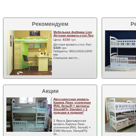
Рекомендуем
Р
Мебельная фабрика Lion
Детская кровать-стол Лео
Цена:
6330
грн
Детская кровать-стол Лео
6330
грн
Габариты: 982х1932х1950
мм.
Спальное место…
Акции
Двухъярусная кровать
Карина Люкс усиленная
(RAL белый) + матрасы
Sleep&Fly Standart + 2
подушки в подарок*
2 Яруса Двухъярусная
кровать Карина Люкс
усиленная (RAL белый)
+
EMM Матрас Sleep&Fly
St…