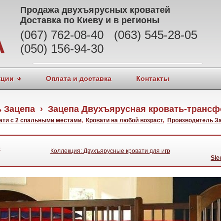
Продажа
двухъярусных кроватей
Доставка по Киеву и в регионы
(067) 762-08-40 (063) 545-28-05
А
(050) 156-94-30
кции
Оплата и доставка
Контакты
 Зацепа › Зацепа Двухъярусная кровать-транс
ати с 2 спальными местами
,
Кровати на любой возраст
,
Производитель З
3
Коллекция: Двухъярусные кровати для игр
Sle