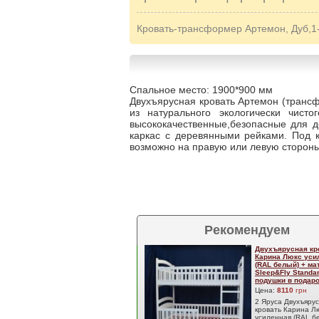
Кровать-трансформер Артемон, Дуб,1
Спальное место: 1900*900 мм
Двухъярусная кровать Артемон (трансф
из натурального экологически чист
высококачественные,безопасные для д
каркас с деревянными рейками. Под 
возможно на правую или левую стороны
Рекомендуем
Двухъярусная кр
Карина Люкс уси
(RAL белый) + м
Sleep&Fly Standar
подушки в подаро
Цена:
8110
грн
2 Яруса Двухъяру
кровать Карина Л
усиленная (RAL б