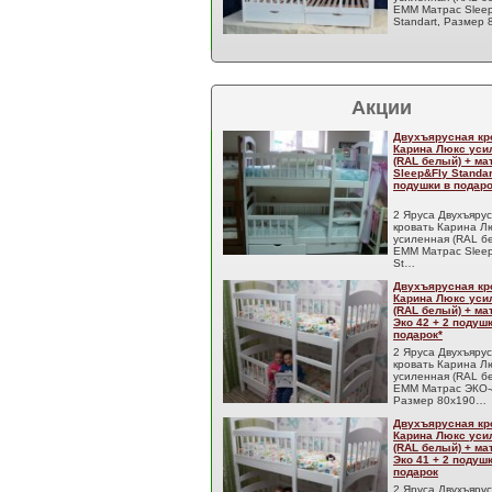
EMM Матрас Sleep
Standart, Размер
Акции
Двухъярусная кр
Карина Люкс уси
(RAL белый) + м
Sleep&Fly Standar
подушки в подаро
2 Яруса Двухъяру
кровать Карина Л
усиленная (RAL б
EMM Матрас Sleep
St…
Двухъярусная кр
Карина Люкс уси
(RAL белый) + м
Эко 42 + 2 подуш
подарок*
2 Яруса Двухъяру
кровать Карина Л
усиленная (RAL б
EMM Матрас ЭКО-
Размер 80x190…
Двухъярусная кр
Карина Люкс уси
(RAL белый) + м
Эко 41 + 2 подуш
подарок
2 Яруса Двухъяру