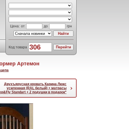
Цена:
от
до
грн
Код товара
формер Артемон
ацепа
Двухъярусная кровать Карина Люкс
›
усиленная (RAL белый) + матрасы
ep&Fly Standart + 2 подушки в подарок*