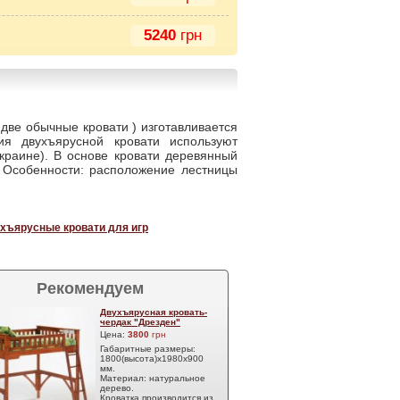
5240
грн
две обычные кровати ) изготавливается
ия двухъярусной кровати используют
краине). В основе кровати деревянный
 Особенности: расположение лестницы
хъярусные кровати для игр
Рекомендуем
Двухъярусная кровать-
чердак "Дрезден"
Цена:
3800
грн
Габаритные размеры:
1800(высота)х1980х900
мм.
Материал: натуральное
дерево.
Кроватка производится из