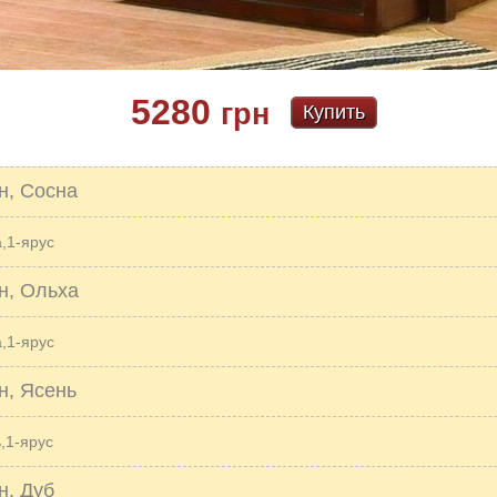
5280
грн
Купить
н, Сосна
,1-ярус
н, Ольха
,1-ярус
н, Ясень
,1-ярус
н, Дуб