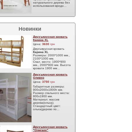
натурального дерева без
использования вредн…
Новинки
Двухъярусная кровать
Карина XL
Цена:
3630
грн
Двухъярусная кровать
Карина XL
Размеры: 2000*1000 мм.,
2100*1000 мм.
Спал. место: 1900*900
мм., 2000*900 мм. Высота
кровати 1900 мм…
Двухъярусная кровать
Оливер
Цена:
3750
грн
Габаритные размеры:
900х2000х1900h мм.
Размер спального места:
800х1900 мм.
Материал: массив
дерева(ольха).
Стандартный цвет:
ольха(дерево по…
Двухъярусная кровать
"Олигарх"