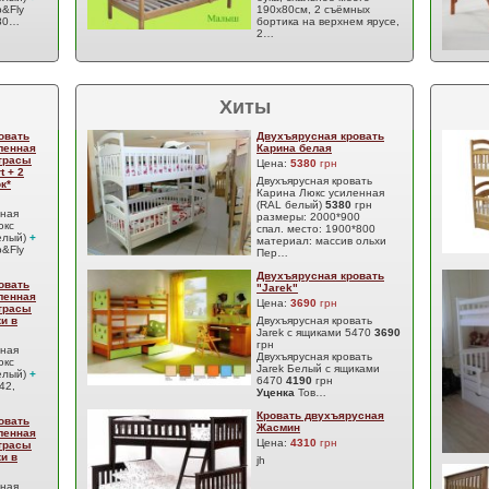
&Fly
190х80см, 2 съёмных
 80…
бортика на верхнем ярусе,
2…
Хиты
овать
Двухъярусная кровать
ленная
Карина белая
атрасы
Цена:
5380
грн
t + 2
Двухъярусная кровать
к*
Карина Люкс усиленная
(RAL белый)
5380
грн
сная
размеры: 2000*900
юкс
спал. место: 1900*800
елый)
+
материал: массив ольхи
&Fly
Пер…
Двухъярусная кровать
овать
"Jarek"
ленная
Цена:
3690
грн
атрасы
ки в
Двухъярусная кровать
Jarek с ящиками 5470
3690
грн
сная
Двухъярусная кровать
юкс
Jarek Белый с ящиками
елый)
+
6470
4190
грн
42,
Уценка
Тов…
Кровать двухъярусная
овать
Жасмин
ленная
Цена:
4310
грн
атрасы
ки в
jh
сная