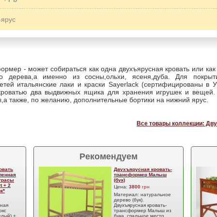
-ярус
ормер - может собираться как одна двухъярусная кровать или как 
ого дерева,а именно из сосны,ольхи, ясеня,дуба. Для покрыт
етей итальянские лаки и краски Sayerlack (сертифицированы в У
кроватью два выдвижных ящика для хранения игрушек и вещей.
,а также, по желанию, дополнительные бортики на нижний ярус.
Все товары коллекции: Дву
Рекомендуем
овать
Двухъярусная кровать-
ленная
трансформер Малыш
атрасы
(бук)
t + 2
Цена:
3800
грн
к*
Материал: натуральное
дерево (бук).
сная
Двухъярусная кровать-
юкс
трансформер Малыш из
елый)
+
бука, спальное место