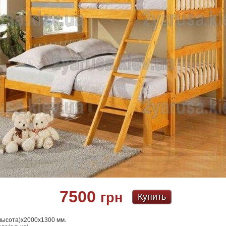
7500
грн
Купить
высота)х2000х1300 мм.