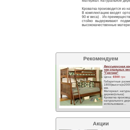
Материал: натуральное дере
Кроватка производится из н
В комплектацию входят орт
90 кг веса) . Их преимущест
стойко выдерживают подви
высококачественные материа
Рекомендуем
Двухъярусная кр
три спальных ме
"Грегори"
Цена:
6500
грн
Габаритные разм
1800(высота)х200
мм.
Материал: натура
дерево(ольха)
Кроватка производ
натурального дер
использовани…
Акции