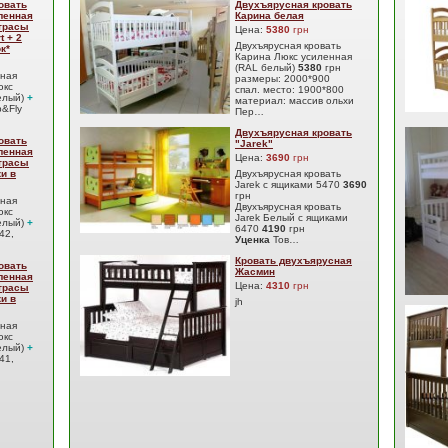
овать
Двухъярусная кровать
ленная
Карина белая
атрасы
Цена:
5380
грн
t + 2
Двухъярусная кровать
к*
Карина Люкс усиленная
(RAL белый)
5380
грн
сная
размеры: 2000*900
юкс
спал. место: 1900*800
елый)
+
материал: массив ольхи
&Fly
Пер…
Двухъярусная кровать
овать
"Jarek"
ленная
Цена:
3690
грн
атрасы
ки в
Двухъярусная кровать
Jarek с ящиками 5470
3690
грн
сная
Двухъярусная кровать
юкс
Jarek Белый с ящиками
елый)
+
6470
4190
грн
42,
Уценка
Тов…
Кровать двухъярусная
овать
Жасмин
ленная
Цена:
4310
грн
атрасы
ки в
jh
сная
юкс
елый)
+
41,