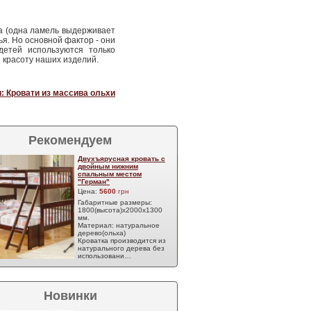
а (одна ламель выдерживает
ья. Но основной фактор - они
детей используются только
и красоту наших изделий.
: Кровати из массива ольхи
Рекомендуем
Двухъярусная кровать с
двойным нижним
спальным местом
"Герман"
Цена:
5600
грн
Габаритные размеры:
1800(высота)х2000х1300
мм.
Материал: натуральное
дерево(ольха)
Кроватка производится из
натурального дерева без
использовани…
Новинки