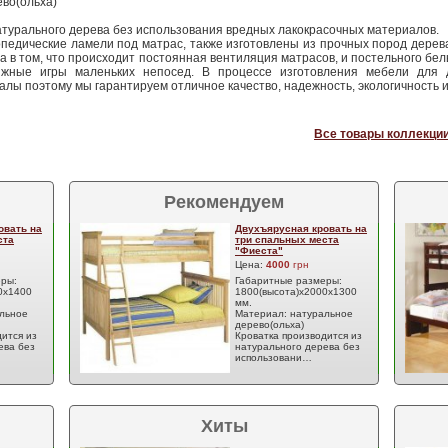
во(ольха)
атурального дерева без использования вредных лакокрасочных материалов.
опедические ламели под матрас, также изготовлены из прочных пород дерев
ва в том, что происходит постоянная вентиляция матрасов, и постельного бел
жные игры маленьких непосед. В процессе изготовления мебели для 
лы поэтому мы гарантируем отличное качество, надежность, экологичность 
Все товары коллекции
Рекомендуем
овать на
Двухъярусная кровать на
ста
три спальных места
"Фиеста"
Цена:
4000
грн
еры:
Габаритные размеры:
0х1400
1800(высота)х2000х1300
мм.
льное
Материал: натуральное
дерево(ольха)
ится из
Кроватка производится из
ева без
натурального дерева без
использовани…
Хиты