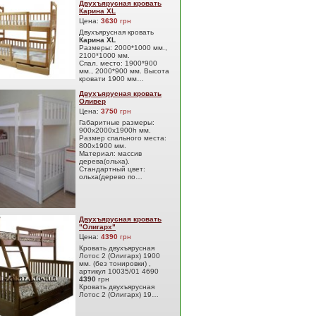
Двухъярусная кровать
Карина XL
Цена:
3630
грн
Двухъярусная кровать
Карина XL
Размеры: 2000*1000 мм.,
2100*1000 мм.
Спал. место: 1900*900
мм., 2000*900 мм. Высота
кровати 1900 мм…
Двухъярусная кровать
Оливер
Цена:
3750
грн
Габаритные размеры:
900х2000х1900h мм.
Размер спального места:
800х1900 мм.
Материал: массив
дерева(ольха).
Стандартный цвет:
ольха(дерево по…
Двухъярусная кровать
"Олигарх"
Цена:
4390
грн
Кровать двухъярусная
Лотос 2 (Олигарх) 1900
мм. (без тонировки) ,
артикул 10035/01 4690
4390
грн
Кровать двухъярусная
Лотос 2 (Олигарх) 19…