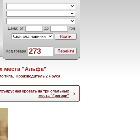
Цена:
от
до
грн
Код товара
х места "Альфа"
го типа
,
Производитель 2 Яруса
ухъярусная кровать на три спальных
›
места "Грегори"