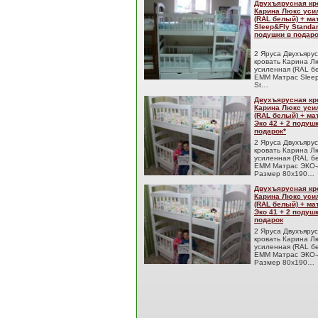
Двухъярусная кр
Карина Люкс уси
(RAL белый) + м
Sleep&Fly Standar
подушки в подаро
2 Яруса Двухъяру
кровать Карина Л
усиленная (RAL б
EMM Матрас Sleep
St…
Двухъярусная кр
Карина Люкс уси
(RAL белый) + м
Эко 42 + 2 подуш
подарок*
2 Яруса Двухъяру
кровать Карина Л
усиленная (RAL б
EMM Матрас ЭКО-
Размер 80x190…
Двухъярусная кр
Карина Люкс уси
(RAL белый) + м
Эко 41 + 2 подуш
подарок
2 Яруса Двухъяру
кровать Карина Л
усиленная (RAL б
EMM Матрас ЭКО-
Размер 80x190…