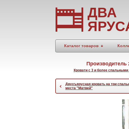
ДВА
ЯРУС
Каталог товаров
Колл
Производитель 
Кровати с 3 и более спальными
Двухъярусная кровать на три спаль
‹
места "Матвей"