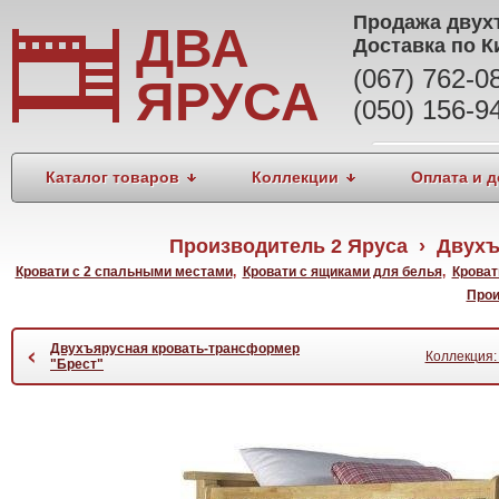
Продажа
двух
ДВА
Доставка по К
(067) 762-
ЯРУСА
(050) 156-9
Каталог товаров
Коллекции
Оплата и д
Производитель 2 Яруса › Двух
Кровати с 2 спальными местами
,
Кровати с ящиками для белья
,
Кроват
Прои
Двухъярусная кровать-трансформер
‹
Коллекция:
"Брест"