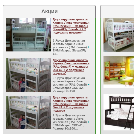
Акции
Двухъярусная кровать
Карина Люкс усиленная
(RAL белый) + матрасы
Sleep&Fly Standart + 2
подушки в подарок*
2 Яруса Двухъярусная
кровать Карина Люкс
усиленная (RAL белый)
+
EMM Матрас Sleep&Fly
St…
Двухъярусная кровать
Карина Люкс усиленная
(RAL белый) + матрасы
Эко 42 + 2 подушки в
подарок*
2 Яруса Двухъярусная
кровать Карина Люкс
усиленная (RAL белый)
+
EMM Матрас ЭКО-42,
Размер 80x190…
Двухъярусная кровать
Карина Люкс усиленная
(RAL белый) + матрасы
Эко 41 + 2 подушки в
подарок
2 Яруса Двухъярусная
кровать Карина Люкс
усиленная (RAL белый)
+
EMM Матрас ЭКО-41,
Размер 80x190…