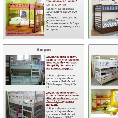
трансформер "Гордон"
Цена:
4300
грн
Габаритные размеры:
1800(высота)х2000х900
мм.
Материал: натуральное
дерево(ольха)
Комплект ящиков: 340 грн.
Кроватка производится из
натураль…
Акции
Двухъярусная кровать
Карина Люкс усиленная
(RAL белый) + матрасы
Sleep&Fly Standart + 2
подушки в подарок*
2 Яруса Двухъярусная
кровать Карина Люкс
усиленная (RAL белый)
+
EMM Матрас Sleep&Fly
St…
Двухъярусная кровать
Карина Люкс усиленная
(RAL белый) + матрасы
Эко 42 + 2 подушки в
подарок*
2 Яруса Двухъярусная
кровать Карина Люкс
усиленная (RAL белый)
+
EMM Матрас ЭКО-42,