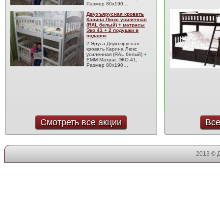
Размер 80x190…
Двухъярусная кровать
Карина Люкс усиленная
(RAL белый) + матрасы
Эко 41 + 2 подушки в
подарок
2 Яруса Двухъярусная
кровать Карина Люкс
усиленная (RAL белый)
+
EMM Матрас ЭКО-41,
Размер 80x190…
Смотреть все акции
Все
2013 © 