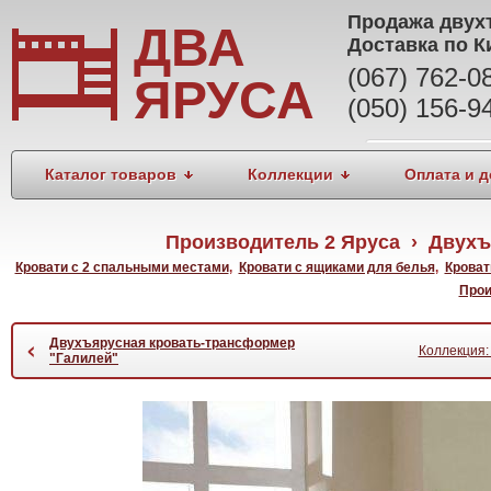
Продажа
двух
ДВА
Доставка по К
(067) 762-
ЯРУСА
(050) 156-9
Каталог товаров
Коллекции
Оплата и д
Производитель 2 Яруса › Двух
Кровати с 2 спальными местами
,
Кровати с ящиками для белья
,
Кроват
Прои
Двухъярусная кровать-трансформер
‹
Коллекция:
"Галилей"