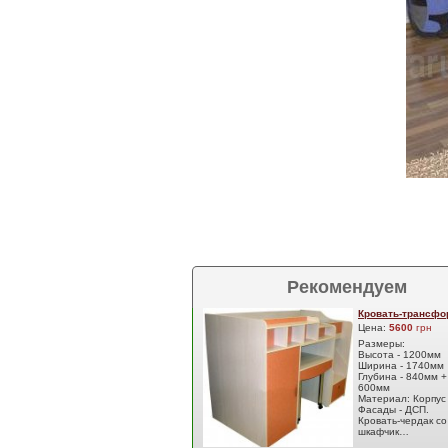
Рекомендуем
Кровать-трансфо
Цена:
5600
грн
Размеры:
Высота - 1200мм
Ширина - 1740мм
Глубина - 840мм +
600мм
Материал: Корпус 
Фасады - ДСП.
Кровать-чердак со
шкафчик…