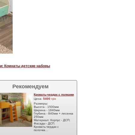
и: Комнаты детские наборы
Рекомендуем
Кровать-чердак с полками
Цена:
5400
грн
Размеры:
Высота - 1500мм
Ширина - 1840мм
Глубина - 840мм + лесенка
250мм
Материал: Корпус - ДСП;
Фасады - ДСП.
Кровать-чердак с
полочка…