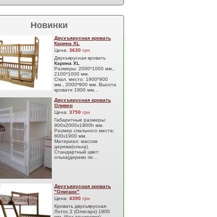
Новинки
Двухъярусная кровать
Карина XL
Цена:
3630
грн
Двухъярусная кровать
Карина XL
Размеры: 2000*1000 мм.,
2100*1000 мм.
Спал. место: 1900*900
мм., 2000*900 мм. Высота
кровати 1900 мм…
Двухъярусная кровать
Оливер
Цена:
3750
грн
Габаритные размеры:
900х2000х1900h мм.
Размер спального места:
800х1900 мм.
Материал: массив
дерева(ольха).
Стандартный цвет:
ольха(дерево по…
Двухъярусная кровать
"Олигарх"
Цена:
4390
грн
Кровать двухъярусная
Лотос 2 (Олигарх) 1900
мм. (без тонировки) ,