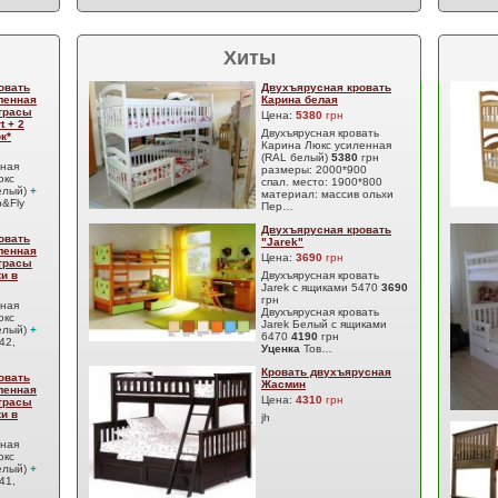
Хиты
овать
Двухъярусная кровать
ленная
Карина белая
атрасы
Цена:
5380
грн
t + 2
Двухъярусная кровать
к*
Карина Люкс усиленная
(RAL белый)
5380
грн
сная
размеры: 2000*900
юкс
спал. место: 1900*800
елый)
+
материал: массив ольхи
&Fly
Пер…
Двухъярусная кровать
овать
"Jarek"
ленная
Цена:
3690
грн
атрасы
ки в
Двухъярусная кровать
Jarek с ящиками 5470
3690
грн
сная
Двухъярусная кровать
юкс
Jarek Белый с ящиками
елый)
+
6470
4190
грн
42,
Уценка
Тов…
Кровать двухъярусная
овать
Жасмин
ленная
Цена:
4310
грн
атрасы
ки в
jh
сная
юкс
елый)
+
41,