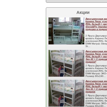
Акции
Двухъярусная кр
Карина Люкс уси
(RAL белый) + м
Sleep&Fly Standar
подушки в подаро
2 Яруса Двухъяру
кровать Карина Л
усиленная (RAL б
EMM Матрас Sleep
St…
Двухъярусная кр
Карина Люкс уси
(RAL белый) + м
Эко 42 + 2 подуш
подарок*
2 Яруса Двухъяру
кровать Карина Л
усиленная (RAL б
EMM Матрас ЭКО-
Размер 80x190…
Двухъярусная кр
Карина Люкс уси
(RAL белый) + м
Эко 41 + 2 подуш
подарок
2 Яруса Двухъяру
кровать Карина Л
усиленная (RAL б
EMM Матрас ЭКО-
Размер 80x190…