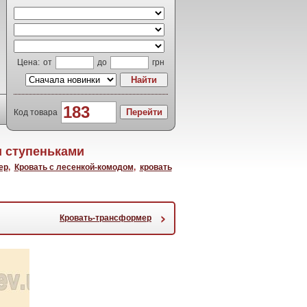
Цена:
от
до
грн
Код товара
и ступеньками
ер
,
Кровать с лесенкой-комодом
,
кровать
›
Кровать-трансформер