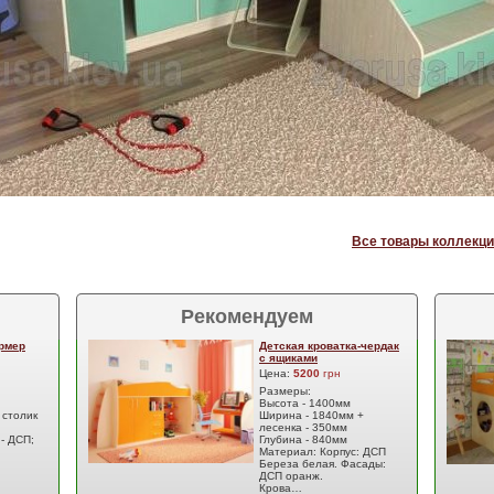
Все товары коллекци
Рекомендуем
рмер
Детская кроватка-чердак
с ящиками
Цена:
5200
грн
Размеры:
Высота - 1400мм
 столик
Ширина - 1840мм +
лесенка - 350мм
- ДСП;
Глубина - 840мм
Материал: Корпус: ДСП
Береза белая. Фасады:
ДСП оранж.
Крова…