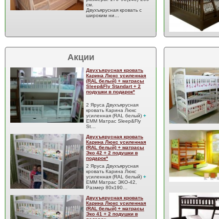
см.
Двухъярусная кровать с
широким ни…
Акции
Двухъярусная кровать
Карина Люкс усиленная
(RAL белый) + матрасы
Sleep&Fly Standart + 2
подушки в подарок*
2 Яруса Двухъярусная
кровать Карина Люкс
усиленная (RAL белый)
+
EMM Матрас Sleep&Fly
St…
Двухъярусная кровать
Карина Люкс усиленная
(RAL белый) + матрасы
Эко 42 + 2 подушки в
подарок*
2 Яруса Двухъярусная
кровать Карина Люкс
усиленная (RAL белый)
+
EMM Матрас ЭКО-42,
Размер 80x190…
Двухъярусная кровать
Карина Люкс усиленная
(RAL белый) + матрасы
Эко 41 + 2 подушки в