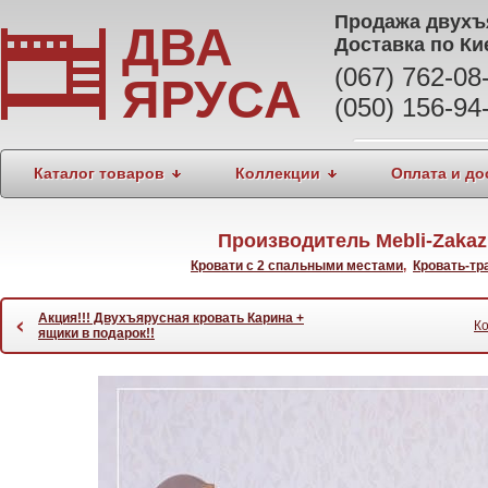
Продажа
двухъ
ДВА
Доставка по Ки
(067) 762-0
ЯРУСА
(050) 156-94
Каталог товаров
Коллекции
Оплата и до
Производитель Mebli-Zaka
Кровати с 2 спальными местами
,
Кровать-т
Акция!!! Двухъярусная кровать Карина +
‹
Ко
ящики в подарок!!