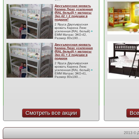
Двухъярусная кровать
Карина Люкс усиленная
(RAL белый) + матрасы
Эко 42 + 2 подушки в
подарок*
2 Яруса Двухъярусная
кровать Карина Люкс
усиленная (RAL белый)
+
EMM Матрас ЭКО-42,
Размер 80x190…
Двухъярусная кровать
Карина Люкс усиленная
(RAL белый) + матрасы
Эко 41 + 2 подушки в
подарок
2 Яруса Двухъярусная
кровать Карина Люкс
усиленная (RAL белый)
+
EMM Матрас ЭКО-41,
Размер 80x190…
Смотреть все акции
Все
2013 © 