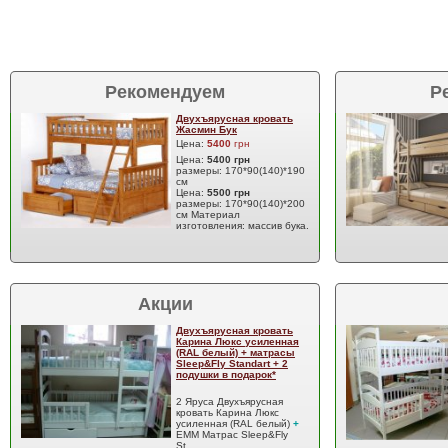
Рекомендуем
Р
Двухъярусная кровать
Жасмин Бук
Цена:
5400
грн
Цена:
5400 грн
размеры: 170*90(140)*190
см
Цена:
5500 грн
размеры: 170*90(140)*200
см Материал
изготовления: массив бука.
Акции
Двухъярусная кровать
Карина Люкс усиленная
(RAL белый) + матрасы
Sleep&Fly Standart + 2
подушки в подарок*
2 Яруса Двухъярусная
кровать Карина Люкс
усиленная (RAL белый)
+
EMM Матрас Sleep&Fly
St…