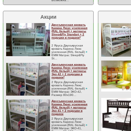
Возможна…
Акции
Двухъярусная кровать
Карина Люкс усиленная
(RAL белый) + матрасы
Sleep&Fly Standart + 2
подушки в подарок*
2 Яруса Двухъярусная
кровать Карина Люкс
усиленная (RAL белый)
+
EMM Матрас Sleep&Fly
St…
Двухъярусная кровать
Карина Люкс усиленная
(RAL белый) + матрасы
Эко 42 + 2 подушки в
подарок*
2 Яруса Двухъярусная
кровать Карина Люкс
усиленная (RAL белый)
+
EMM Матрас ЭКО-42,
Размер 80x190…
Двухъярусная кровать
Карина Люкс усиленная
(RAL белый) + матрасы
Эко 41 + 2 подушки в
подарок
2 Яруса Двухъярусная
кровать Карина Люкс
усиленная (RAL белый)
+
EMM Матрас ЭКО-41,